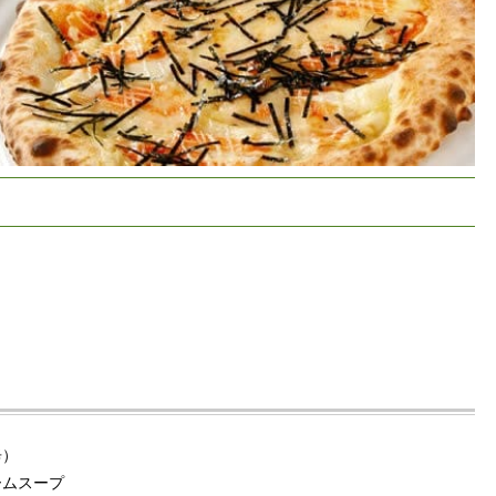
辛）
ームスープ