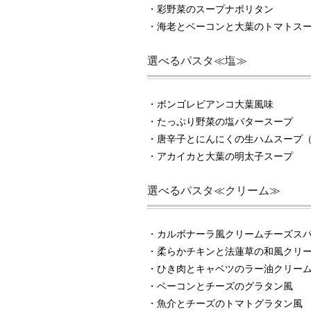
・彩野菜のスープナポリタン
・海老とベーコンと大葉のトマトス
選べるパスタ≪塩≫
・ボンゴレビアンコ大葉風味
・たっぷり野菜の塩バタースープ
・唐辛子とにんにくの生ハムスープ
・アカイカと大葉の明太子スープ
選べるパスタ≪クリーム≫
・カルボナーラ風クリームチーズス
・柔らかチキンと法蓮草の和風クリ
・ひき肉とキャベツのラー油クリー
・ベーコンとチーズのグラタン風
・魚介とチーズのトマトグラタン風