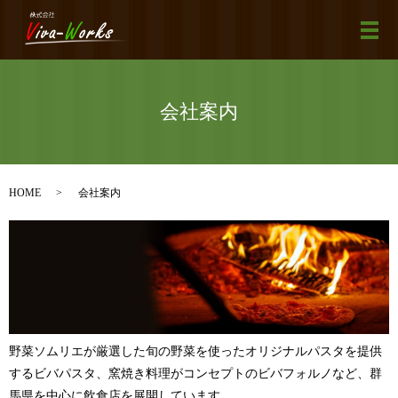
メ
会社案内
HOME
会社案内
野菜ソムリエが厳選した旬の野菜を使ったオリジナルパスタを提供
するビバパスタ、窯焼き料理がコンセプトのビバフォルノなど、群
馬県を中心に飲食店を展開しています。